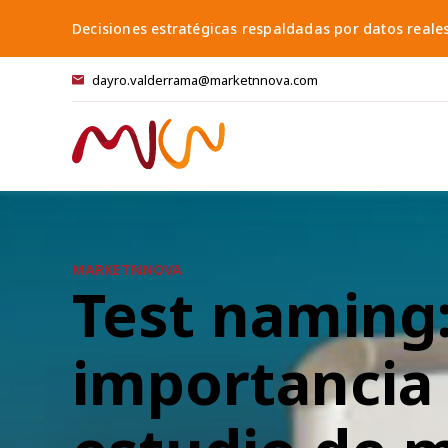
Skip
Decisiones estratégicas respaldadas por datos reale
to
content
dayro.valderrama@marketnnova.com
MARKETNNOVA
Test naming:
importancia