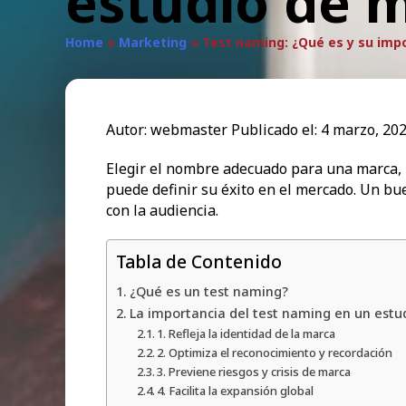
estudio de 
Home
»
Marketing
»
Test naming: ¿Qué es y su imp
Autor:
webmaster
Publicado el:
4 marzo, 20
Elegir el nombre adecuado para una marca, p
puede definir su éxito en el mercado. Un b
con la audiencia.
Tabla de Contenido
¿Qué es un test naming?
La importancia del test naming en un est
1. Refleja la identidad de la marca
2. Optimiza el reconocimiento y recordación
3. Previene riesgos y crisis de marca
4. Facilita la expansión global