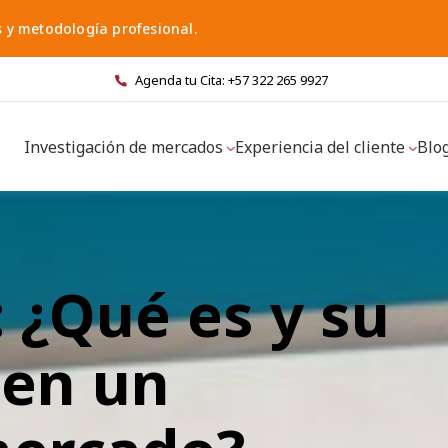
s y metodología profesional.
Agenda tu Cita: +57 322 265 9927
Investigación de mercados
Experiencia del cliente
Blo
 ¿Qué es y su
 en un