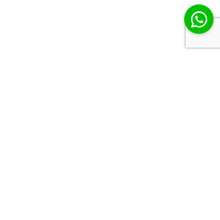
Consultoría de
marketing
Nos dedicamos a comprender a fondo el entorno
de mercado,
las tendencias de consumo y el
comportamiento del consumidor, utilizando métodos
y técnicas avanzadas para ofrecer opciones viables y
estrategias de marketing.
Quiero asesoría ahora