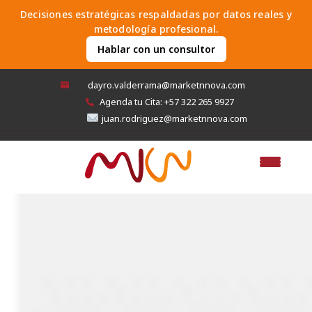
Skip
Decisiones estratégicas respaldadas por datos reales y
to
metodología profesional.
content
Hablar con un consultor
dayro.valderrama@marketnnova.com
Agenda tu Cita: +57 322 265 9927
juan.rodriguez@marketnnova.com