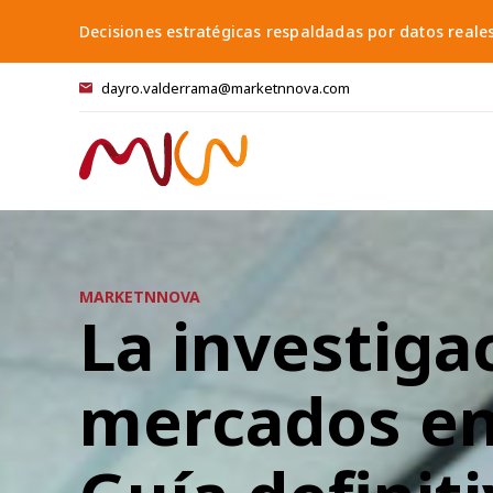
Skip
Decisiones estratégicas respaldadas por datos reale
to
content
dayro.valderrama@marketnnova.com
MARKETNNOVA
La investiga
mercados en