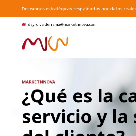
Skip
Decisiones estratégicas respaldadas por datos reale
to
content
dayro.valderrama@marketnnova.com
MARKETNNOVA
¿Qué es la c
servicio y la